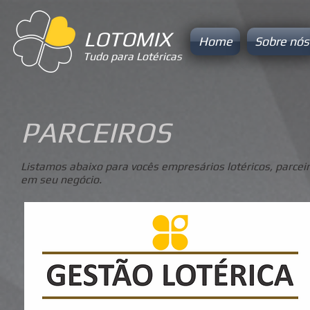
LOTOMIX
Home
Sobre nós
Tudo para Lotéricas
PARCEIROS
Listamos abaixo para vocês empresários lotéricos, parcei
em seu negócio.