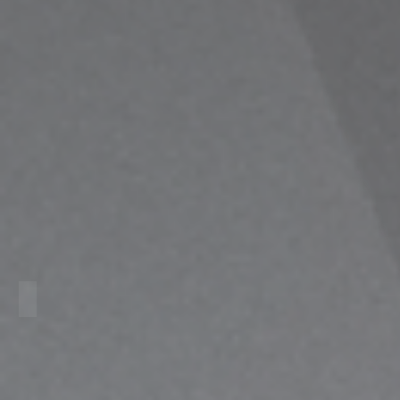
Modelo 03