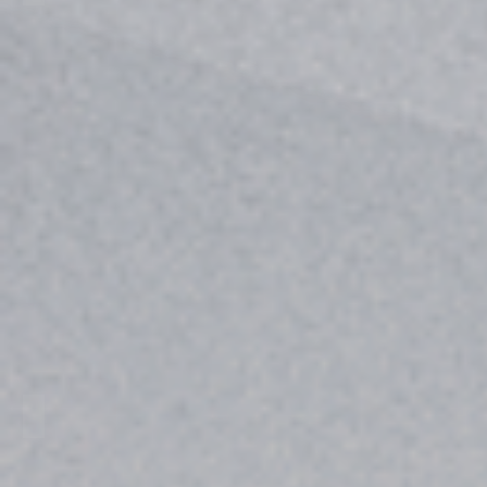
Modelo 19