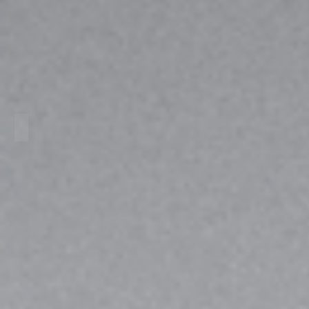
Modelo 09