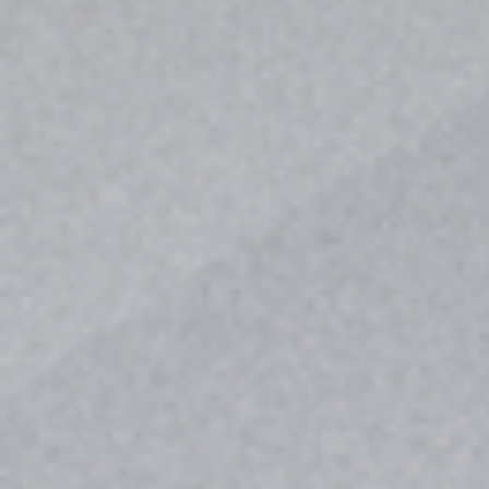
Modelo 15
Modelo 17