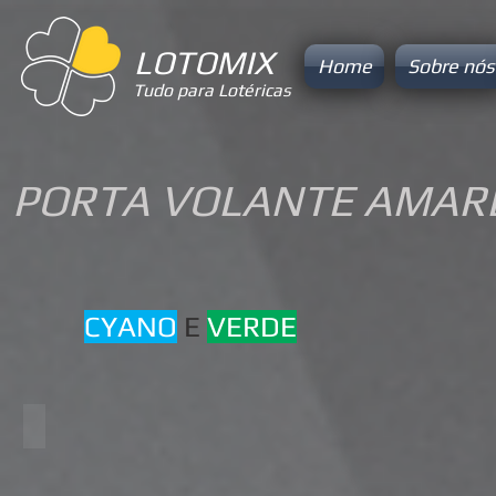
LOTOMIX
Home
Sobre nós
Tudo para Lotéricas
PORTA VOLANTE AMAR
CYANO
E
VERDE
Modelo 01