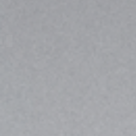
Modelo 11