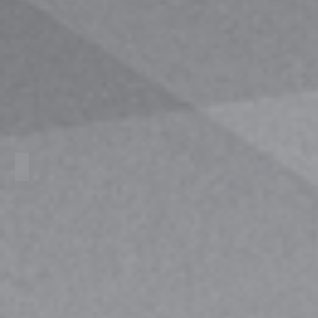
Modelo 07