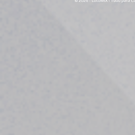
© 2026 | LotoMIX | Tudo para Ca