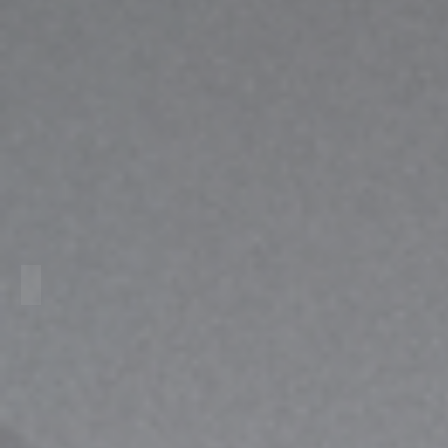
Modelo 05