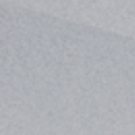
Modelo 19