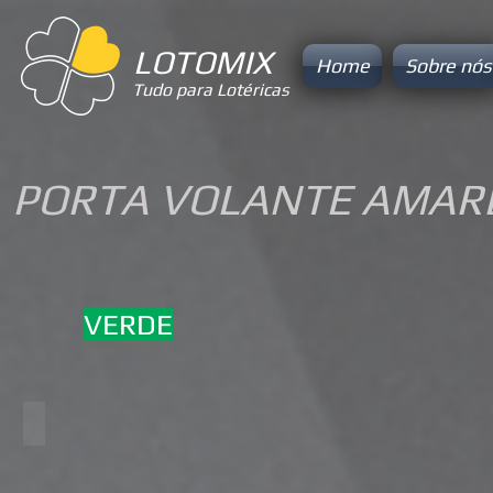
LOTOMIX
Home
Sobre nós
Tudo para Lotéricas
PORTA VOLANTE AMAR
VERDE
Modelo 01