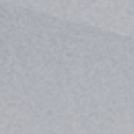
Modelo 19