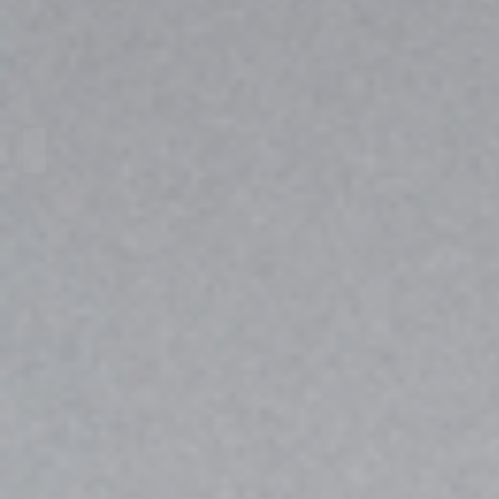
Modelo 11