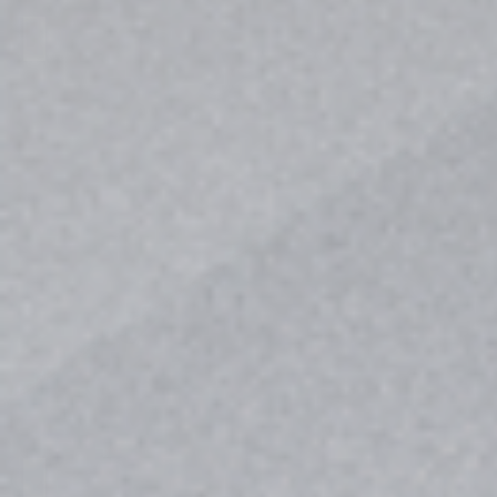
Modelo 15
Modelo 17