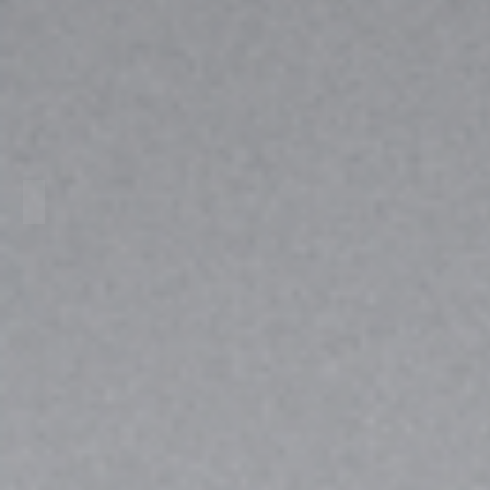
Modelo 09