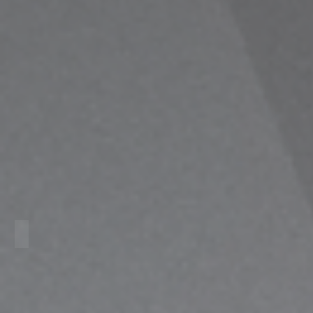
Modelo 03