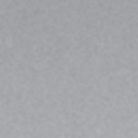
Modelo 11