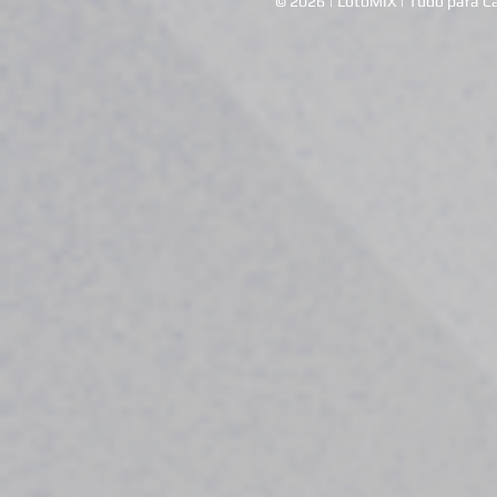
© 2026 | LotoMIX | Tudo para Ca