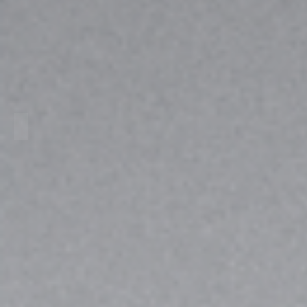
Modelo 10