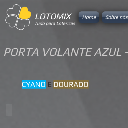
LOTOMIX
Home
Sobre nós
Tudo para Lotéricas
PORTA VOLANTE AZUL 
CYANO
E
DOURADO
Modelo 01