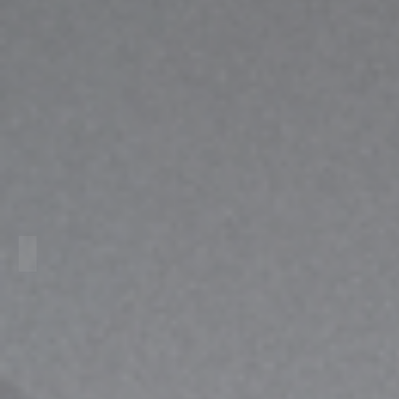
Modelo 05