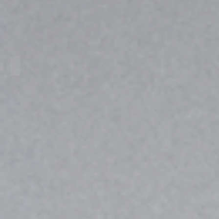
Modelo 11