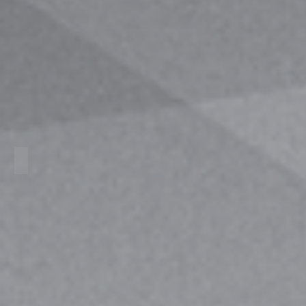
Modelo 07