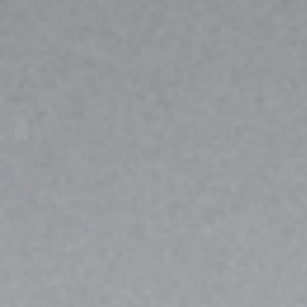
Modelo 10