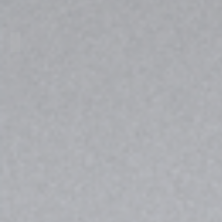
Modelo 13