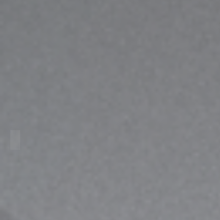
Modelo 05