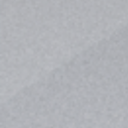
Modelo 15
Modelo 17