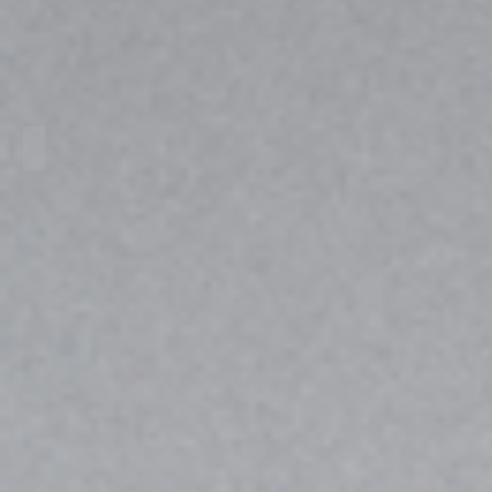
Modelo 11