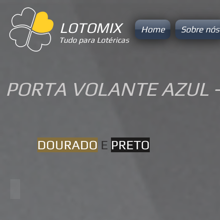
LOTOMIX
Home
Sobre nós
Tudo para Lotéricas
PORTA VOLANTE AZUL 
DOURADO
E
PRETO
Modelo 01