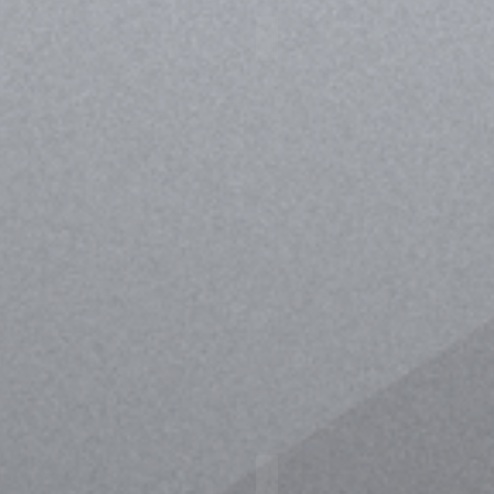
Modelo 16
Modelo 18