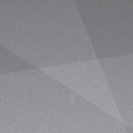
Modelo 04