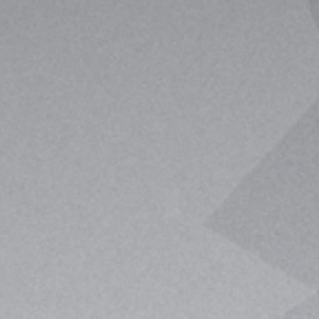
Modelo 06