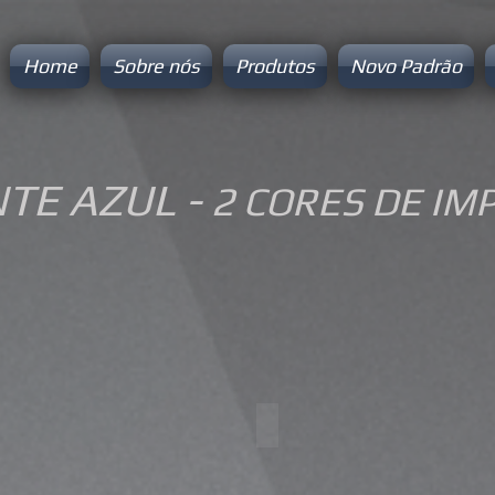
Home
Sobre nós
Produtos
Novo Padrão
TE AZUL -
2 CORES DE IM
Modelo 02