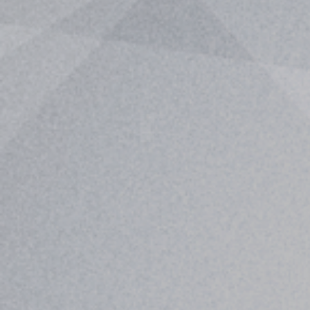
Modelo 09