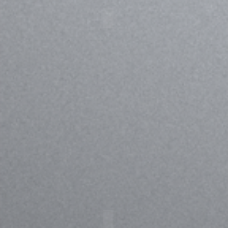
Modelo 15
Modelo 17