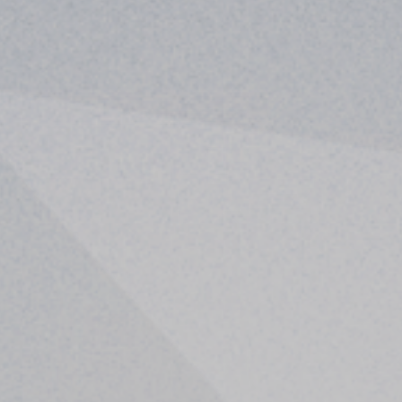
Modelo 10