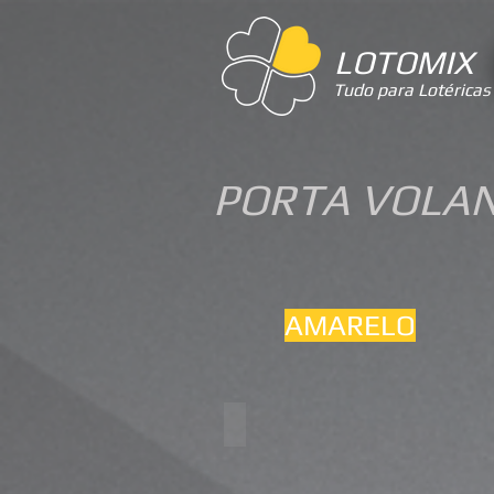
LOTOMIX
Tudo para Lotéricas
PORTA VOLAN
AMARELO
Modelo 01