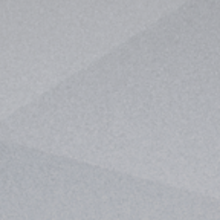
Modelo 08