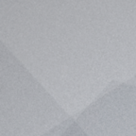
Modelo 07