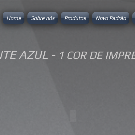
Home
Sobre nós
Produtos
Novo Padrão
TE AZUL -
1 COR DE IMPR
Modelo 02