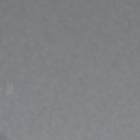
Modelo 05