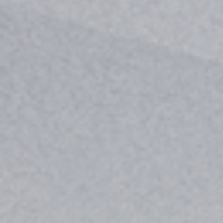
Modelo 19