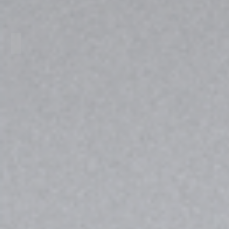
Modelo 13