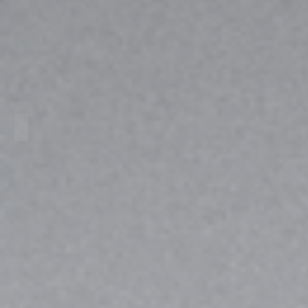
Modelo 09