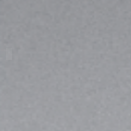
Modelo 09