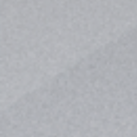
Modelo 15
Modelo 17