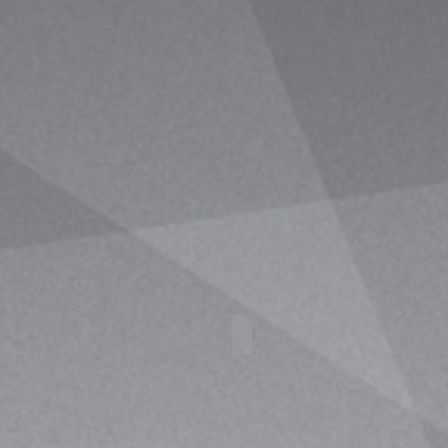
Modelo 04