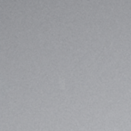
Modelo 05