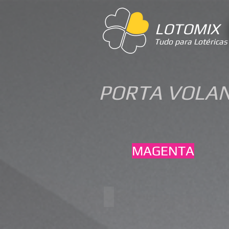
LOTOMIX
Tudo para Lotéricas
PORTA VOLAN
MAGENTA
Modelo 01