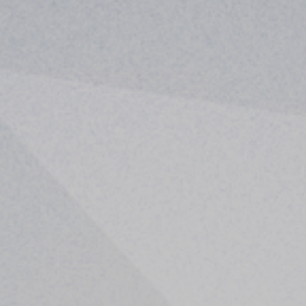
Modelo 10