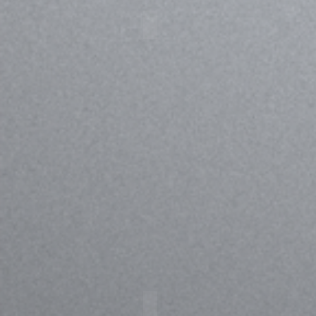
Modelo 15
Modelo 17