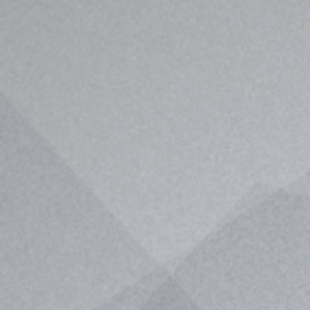
Modelo 07