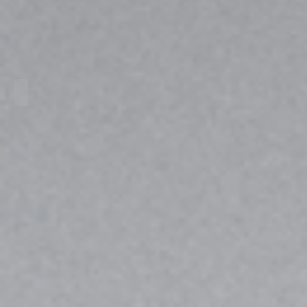
Modelo 11