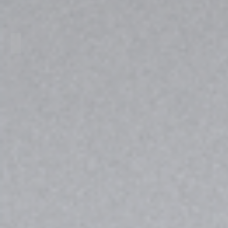
Modelo 13