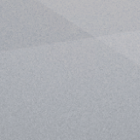
Modelo 14