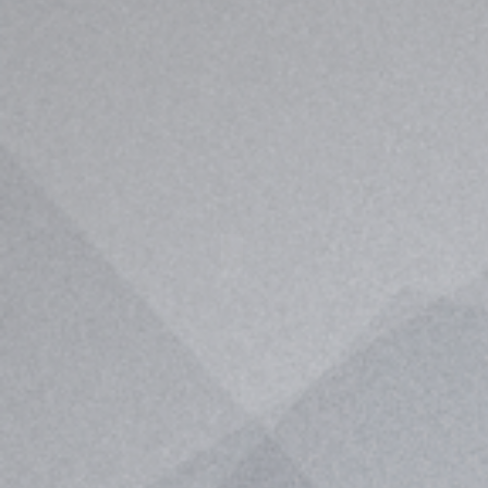
Modelo 07