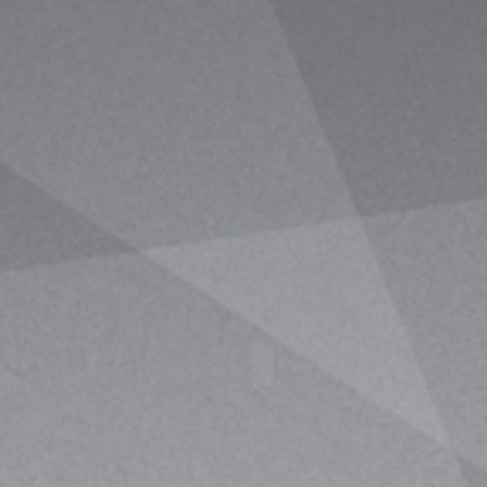
Modelo 04