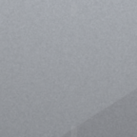
Modelo 16
Modelo 18