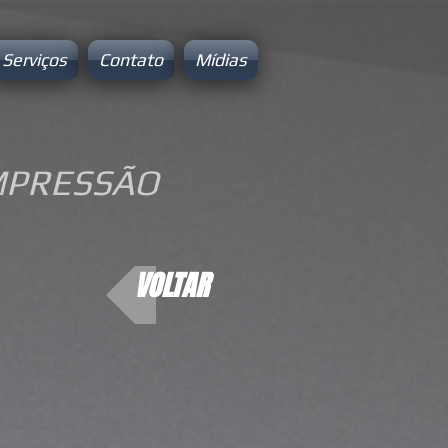
Serviços
Contato
Mídias
IMPRESSÃO
VOLTAR