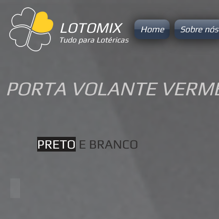
LOTOMIX
Home
Sobre nós
Tudo para Lotéricas
PORTA VOLANTE VERM
PRETO
E BRANCO
Modelo 01