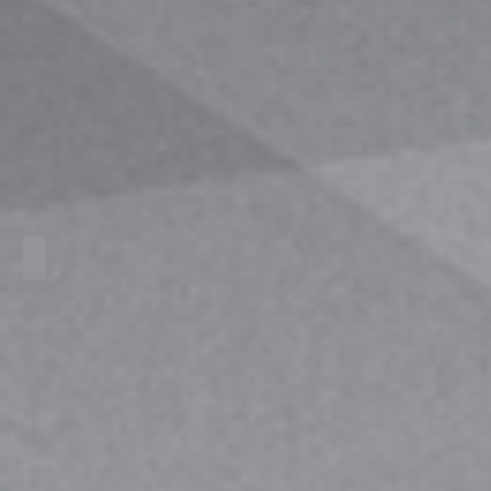
Modelo 07