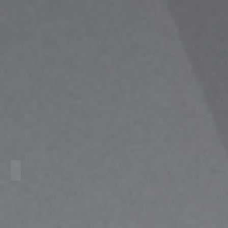
Modelo 03