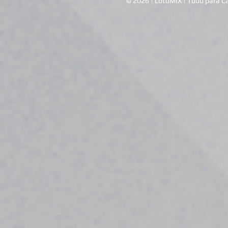
© 2026 | LotoMIX | Tudo para Ca