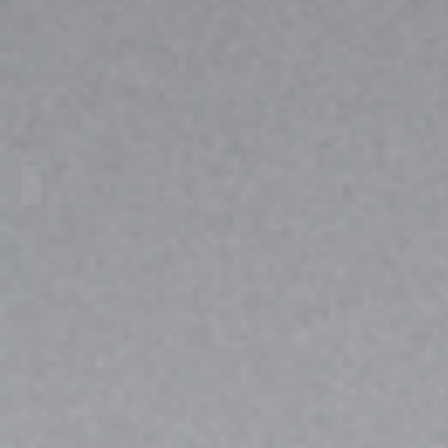
Modelo 09