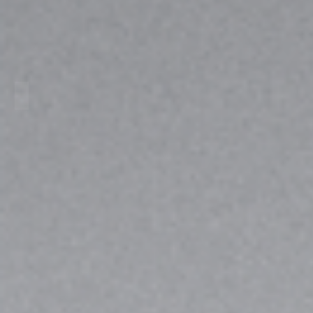
Modelo 09