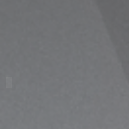
Modelo 03