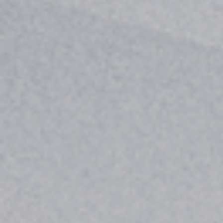
Modelo 19