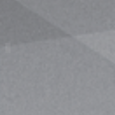
Modelo 07