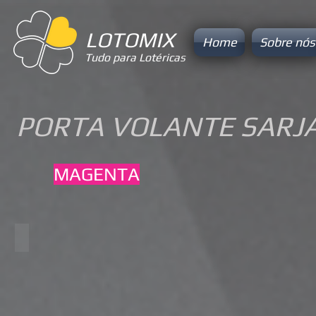
LOTOMIX
Home
Sobre nós
Tudo para Lotéricas
PORTA VOLANTE SARJA
MAGENTA
Modelo 01