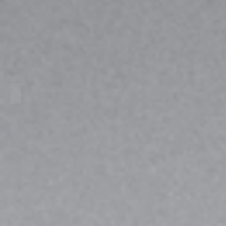
Modelo 09