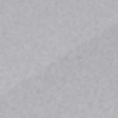
Modelo 15
Modelo 17