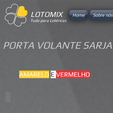
LOTOMIX
Home
Sobre nós
Tudo para Lotéricas
PORTA VOLANTE SARJA
AMARELO
E
VERMELHO
Modelo 01