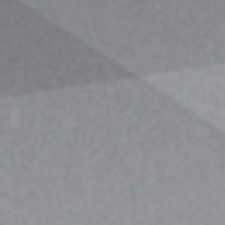
Modelo 07